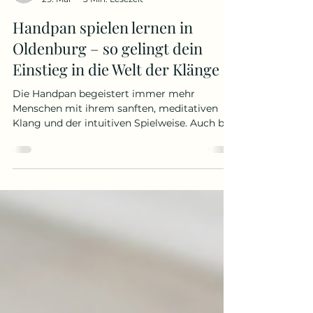
nadinewapner
29. Mai
3 Min. Lesezeit
Handpan spielen lernen in
Oldenburg – so gelingt dein
Einstieg in die Welt der Klänge
Die Handpan begeistert immer mehr
Menschen mit ihrem sanften, meditativen
Klang und der intuitiven Spielweise. Auch bei
uns in Oldenburg wächst das Interesse an
diesem besonderen Instrument stetig. Doch
wie fängt man eigentlich an? Braucht man
Vorkenntnisse? Und wo kann man Handpan
spielen lernen? In diesem Beitrag findest du
die wichtigsten Antworten für Anfänger und
einen einfachen Einstieg in die Welt der
Handpan. Sieht aus wie ein "Ufo mit Dellen"
und klingt einfach nur w