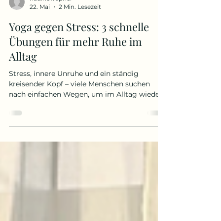
nadinewapner
22. Mai
2 Min. Lesezeit
Yoga gegen Stress: 3 schnelle
Übungen für mehr Ruhe im
Alltag
Stress, innere Unruhe und ein ständig
kreisender Kopf – viele Menschen suchen
nach einfachen Wegen, um im Alltag wieder
mehr Balance zu finden. Genau hier kann
Yoga gegen Stress eine wirkungsvolle
Unterstützung sein. Durch gezielte
Atemübungen, sanfte Bewegungen und
bewusste Entspannung hilft dir Yoga dabei,
dein Nervensystem zu beruhigen und neue
Energie zu tanken. Das Beste daran: Du
musst weder besonders beweglich sein noch